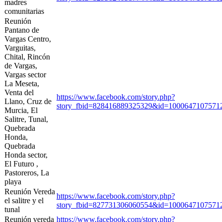
madres
comunitarias
Reunión
Pantano de
Vargas Centro,
Varguitas,
Chital, Rincón
de Vargas,
Vargas sector
La Meseta,
Venta del
https://www.facebook.com/story.php?
Llano, Cruz de
story_fbid=828416889325329&id=10006471075
Murcia, El
Salitre, Tunal,
Quebrada
Honda,
Quebrada
Honda sector,
El Futuro ,
Pastoreros, La
playa
Reunión Vereda
https://www.facebook.com/story.php?
el salitre y el
story_fbid=827731306060554&id=10006471075
tunal
Reunión vereda
https://www.facebook.com/story.php?