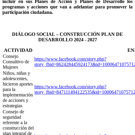
incluir en sus Planes de Acción y Planes de Desarrollo los
programas y acciones que van a adelantar para promover la
participación ciudadana.
DIÁLOGO SOCIAL – CONSTRUCCIÓN PLAN DE
DESARROLLO 2024 - 2027
ACTIVIDAD
EN
Consejo
https://www.facebook.com/story.php?
Consultivo de
story_fbid=862428445924173&id=100064710757
Mujeres
Niños, niñas y
adolescentes,
hicieron aportes
https://www.facebook.com/story.php?
para la
story_fbid=847111494122535&id=100064710757
implementación
de acciones y
estrategias
Consejo de
seguridad
referente a la
construcción del
plan integral de