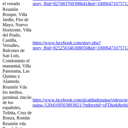
el venado
story_fbid=827683769398641&id=10006471075
Reunión
Bosque, Villa
Jardín, Flor de
Mayo, Nuevo
Horizonte, Villa
del Prado,
Castilla,
https://www.facebook.com/story.php?
Versalles,
story_fbid=825256346308050&id=10006471075
Balcones de
San Luis,
Condominio el
manantial, Villa
Panorama, Las
Quintas y
Alameda.
Reunión Vda
los medios,
jazminal, rincón
https://www.facebook.com/alcaldiadepaipa/video
de los
paipa-/1204169503893821/?mibextid=oFDknk&r
españoles,
Toibita, Cruz de
Bonza, Romita
Reunión vda