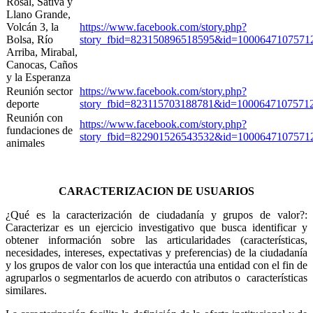
Rosal, Sativa y
Llano Grande,
Volcán 3, la
https://www.facebook.com/story.php?
Bolsa, Río
story_fbid=823150896518595&id=10006471075
Arriba, Mirabal,
Canocas, Caños
y la Esperanza
Reunión sector
https://www.facebook.com/story.php?
deporte
story_fbid=823115703188781&id=100064710757
Reunión con
https://www.facebook.com/story.php?
fundaciones de
story_fbid=822901526543532&id=1000647107
animales
CARACTERIZACION DE USUARIOS
¿Qué es la caracterización de ciudadanía y grupos de valor?:
Caracterizar es un ejercicio investigativo que busca identificar y
obtener información sobre las articularidades (características,
necesidades, intereses, expectativas y preferencias) de la ciudadanía
y los grupos de valor con los que interactúa una entidad con el fin de
agruparlos o segmentarlos de acuerdo con atributos o características
similares.