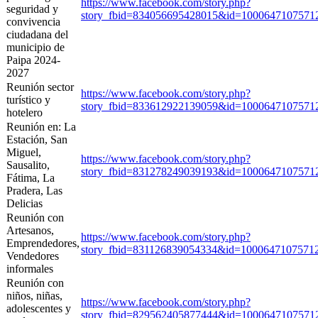
https://www.facebook.com/story.php?
seguridad y
story_fbid=834056695428015&id=10006471075
convivencia
ciudadana del
municipio de
Paipa 2024-
2027
Reunión sector
https://www.facebook.com/story.php?
turístico y
story_fbid=833612922139059&id=100064710757
hotelero
Reunión en: La
Estación, San
Miguel,
https://www.facebook.com/story.php?
Sausalito,
story_fbid=831278249039193&id=100064710757
Fátima, La
Pradera, Las
Delicias
Reunión con
Artesanos,
https://www.facebook.com/story.php?
Emprendedores,
story_fbid=831126839054334&id=1000647107
Vendedores
informales
Reunión con
niños, niñas,
https://www.facebook.com/story.php?
adolescentes y
story_fbid=829562405877444&id=10006471075