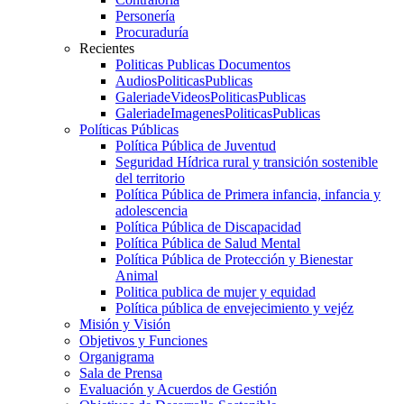
Personería
Procuraduría
Recientes
Politicas Publicas Documentos
AudiosPoliticasPublicas
GaleriadeVideosPoliticasPublicas
GaleriadeImagenesPoliticasPublicas
Políticas Públicas
Política Pública de Juventud
Seguridad Hídrica rural y transición sostenible
del territorio
Política Pública de Primera infancia, infancia y
adolescencia
Política Pública de Discapacidad
Política Pública de Salud Mental
Política Pública de Protección y Bienestar
Animal
Politica publica de mujer y equidad
Política pública de envejecimiento y vejéz
Misión y Visión
Objetivos y Funciones
Organigrama
Sala de Prensa
Evaluación y Acuerdos de Gestión