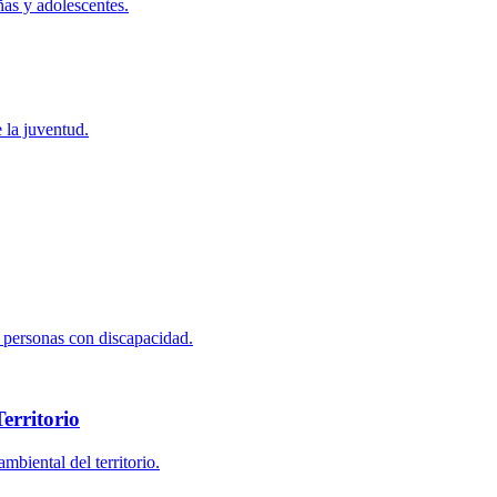
ñas y adolescentes.
e la juventud.
ra personas con discapacidad.
erritorio
mbiental del territorio.