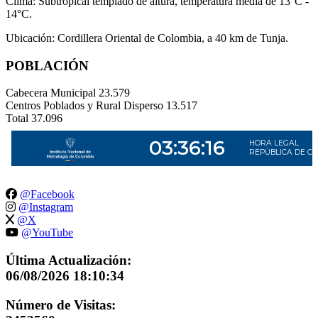
Clima: Subtropical templado de altura, temperatura media de 13°C -
14°C.
Ubicación: Cordillera Oriental de Colombia, a 40 km de Tunja.
POBLACIÓN
Cabecera Municipal
23.579
Centros Poblados y Rural Disperso
13.517
Total
37.096
@Facebook
@Instagram
@X
@YouTube
Última Actualización:
06/08/2026 18:10:34
Número de Visitas: