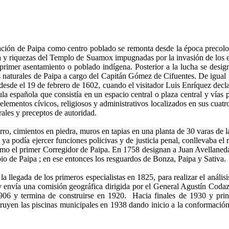
ción de Paipa como centro poblado se remonta desde la época precolom
a y riquezas del Templo de Suamox impugnadas por la invasión de los e
mer asentamiento o poblado indígena. Posterior a la lucha se designa
naturales de Paipa a cargo del Capitán Gómez de Cifuentes. De igual
esde el 19 de febrero de 1602, cuando el visitador Luis Enríquez decla
ula española que consistía en un espacio central o plaza central y vías 
elementos cívicos, religiosos y administrativos localizados en sus cuatro
ales y preceptos de autoridad.
rro, cimientos en piedra, muros en tapias en una planta de 30 varas de 
a podía ejercer funciones policivas y de justicia penal, conllevaba el r
 el primer Corregidor de Paipa. En 1758 designan a Juan Avellaneda
io de Paipa ; en ese entonces los resguardos de Bonza, Paipa y Sativa.
a llegada de los primeros especialistas en 1825, para realizar el análi
s y envía una comisión geográfica dirigida por el General Agustín Codaz
6 y termina de construirse en 1920. Hacia finales de 1930 y princ
ruyen las piscinas municipales en 1938 dando inicio a la conformación