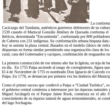
La conforma
Cacicazgo del Tundama, auténticos guerreros defensores de su cultur
1539 cuando el Mariscal Gonzálo Jiménez de Quesada conforma el pri
ibéricos, denominada “Encomienda”, conformada por 800 pobladores 
de Cabrera con 231 indígenas. Su conformación urbana hispana data d
hoy se asienta la plaza central. Basados en el modelo clásico de retíc
dispuestas en forma similar permitiendo una organización clara de los 
cural, casa del Gobernador y caciques, confirmación de resguardos rur
La primera construcción de ese mismo año fue la Iglesia, en teja de ba
en día. En 1755 Paipa asciende al rango de corregimiento, figura que y
El 4 de Noviembre de 1755 es nombrado Don Ignacio de Caicedo como
Paipa. En 1778, se demarcan por primera vez los linderos del Municip
Como el primer suceso que conllevó a Paipa a “Ciudad Turística”, es l
el gobierno central comienza a interesarse por las riquezas naturale
Miguel Arcángel) en el Parque Jaime Rook, comienza en el año 190
conocimiento de su riqueza natural de aguas termominerales, se const
del lago Sochagota.