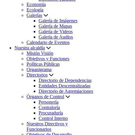
Economía
Ecología
Galerías
Galería de Imágenes
Galería de Mapas
Galería de Videos
Galería de Audios
Calendario de Eventos
Nuestra alcaldía
Misión Visión
Objetivos y Funciones
Políticas Públicas
Organigrama
Directorios
Directorio de Dependencias
Entidades Descentralizadas
Directorio de Agremiaciones
Órganos de Control
Personería
Contraloría
Procuraduría
Control Interno
Nuestros Directivos y
Funcionarios
Objetivos de Desarrollo