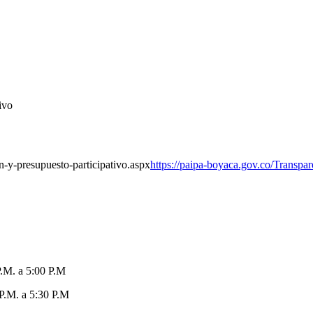
ivo
-y-presupuesto-participativo.aspx
https://paipa-boyaca.gov.co/Transp
P.M. a 5:00 P.M
 P.M. a 5:30 P.M