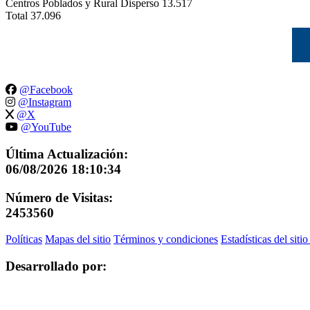
Centros Poblados y Rural Disperso
13.517
Total
37.096
@Facebook
@Instagram
@X
@YouTube
Última Actualización:
06/08/2026 18:10:34
Número de Visitas:
2453560
Políticas
Mapas del sitio
Términos y condiciones
Estadísticas del siti
Desarrollado por: