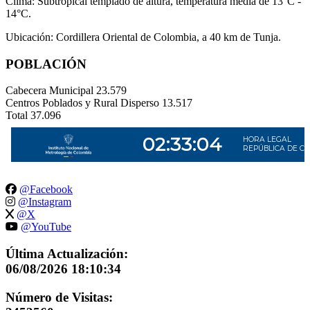
Clima: Subtropical templado de altura, temperatura media de 13°C -
14°C.
Ubicación: Cordillera Oriental de Colombia, a 40 km de Tunja.
POBLACIÓN
Cabecera Municipal
23.579
Centros Poblados y Rural Disperso
13.517
Total
37.096
@Facebook
@Instagram
@X
@YouTube
Última Actualización:
06/08/2026 18:10:34
Número de Visitas: