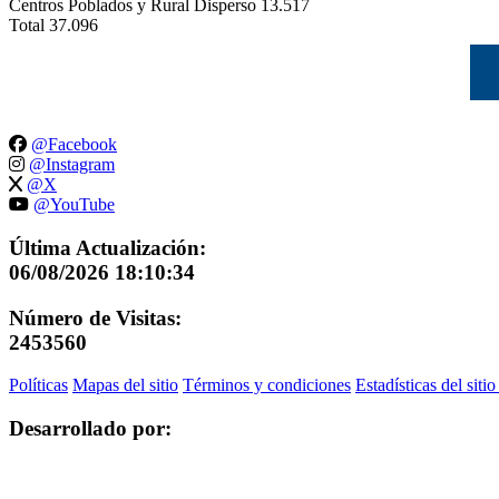
Centros Poblados y Rural Disperso
13.517
Total
37.096
@Facebook
@Instagram
@X
@YouTube
Última Actualización:
06/08/2026 18:10:34
Número de Visitas:
2453560
Políticas
Mapas del sitio
Términos y condiciones
Estadísticas del siti
Desarrollado por: