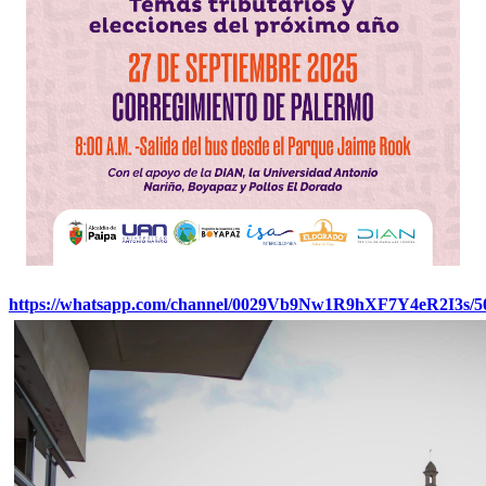
https://whatsapp.com/channel/0029Vb9Nw1R9hXF7Y4eR2I3s/5