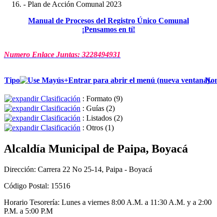
- Plan de Acción Comunal 2023
Manual de Procesos del Registro Único Comunal
¡Pensamos en tí!
Numero Enlace Juntas:
3228494931
Tipo
No
Clasificación
: Formato
‎(9)
Clasificación
: Guías
‎(2)
Clasificación
: Listados
‎(2)
Clasificación
: Otros
‎(1)
Alcaldía Municipal de Paipa, Boyacá
Dirección: Carrera 22 No 25-14, Paipa - Boyacá
Código Postal: 15516
Horario Tesorería: Lunes a viernes 8:00 A.M. a 11:30 A.M. y a 2:00
P.M. a 5:00 P.M